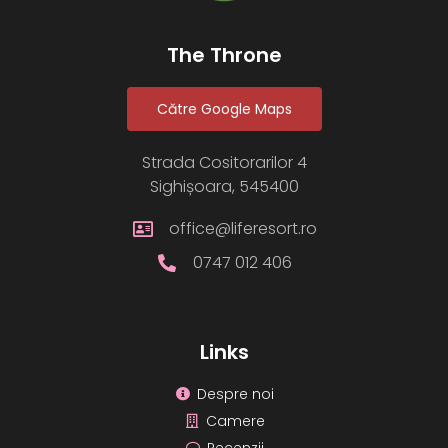
The Throne
Către Google Maps
Strada Cositorarilor 4
Sighișoara, 545400
office@liferesort.ro
0747 012 406
Links
Despre noi
Camere
Recenzii