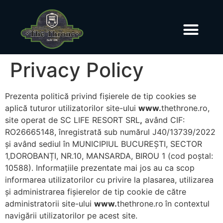
Rezervare Online
Privacy Policy
Prezenta politică privind fișierele de tip cookies se
aplică tuturor utilizatorilor site-ului
www.
thethrone.ro,
site operat de SC LIFE RESORT SRL
,
având CIF:
RO26665148, înregistrată sub numărul J40/13739/2022
și având sediul în MUNICIPIUL BUCUREȘTI, SECTOR
1,DOROBANȚI, NR.10, MANSARDA, BIROU 1 (cod poștal:
10588). Informațiile prezentate mai jos au ca scop
informarea utilizatorilor cu privire la plasarea, utilizarea
și administrarea fișierelor de tip cookie de către
administratorii site-ului
www.
thethrone.ro
în contextul
navigării utilizatorilor pe acest site.